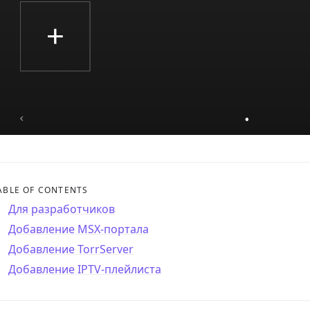
ABLE OF CONTENTS
Для разработчиков
Добавление MSX-портала
Добавление TorrServer
Добавление IPTV-плейлиста