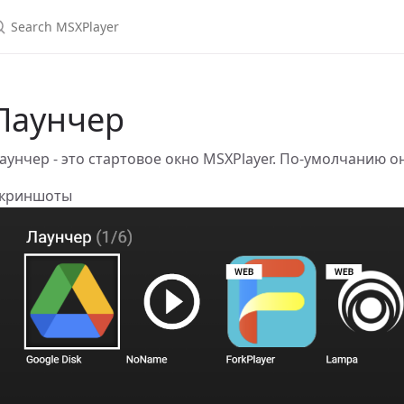
earch MSXPlayer
Лаунчер
аунчер - это стартовое окно MSXPlayer. По-умолчанию о
криншоты